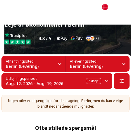
Dansk
Leje af økonomibiler i Berlin
Afhentningssted:
Afleveringssted:
Berlin (Levering)
Berlin (Levering)
Udlejningsperiode:
7
dage
Aug. 12, 2026 - Aug. 19, 2026
Ingen biler er tilgængelige for din søgning: Berlin, men du kan vælge
blandt nedenstående muligheder.
Ofte stillede spørgsmål