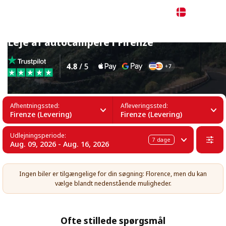
Dansk
Leje af autocampere i Firenze
Afhentningssted:
Afleveringssted:
Firenze (Levering)
Firenze (Levering)
Udlejningsperiode:
7
dage
Aug. 09, 2026 - Aug. 16, 2026
Ingen biler er tilgængelige for din søgning: Florence, men du kan
vælge blandt nedenstående muligheder.
Ofte stillede spørgsmål