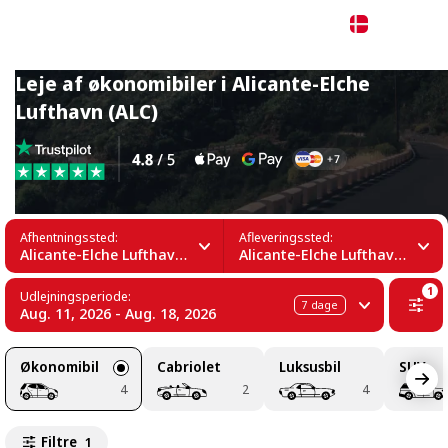
Dansk
Leje af økonomibiler i Alicante-Elche
Lufthavn (ALC)
Afhentningssted:
Afleveringssted:
Alicante-Elche Lufthavn (ALC)
Alicante-Elche Lufthavn (ALC)
1
Udlejningsperiode:
7
dage
Aug. 11, 2026 - Aug. 18, 2026
Økonomibil
Cabriolet
Luksusbil
SUV
4
2
4
Filtre
1