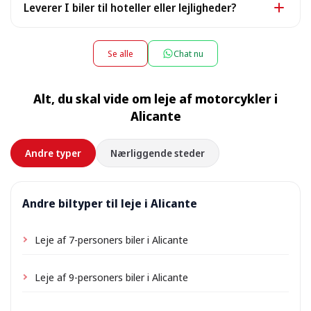
Leverer I biler til hoteller eller lejligheder?
ankomster: oplys dit flynummer, så venter vi på dig.
Ved afhentning eller aflevering mellem kl. 22:00 og
Ja, vi leverer bilen direkte til dit hotel, din lejlighed eller
08:00 kan der tilkomme et lille nattillæg — det præcise
villa og henter den samme sted, når lejen slutter. Vælg
Se alle
Chat nu
beløb vises under bookingen.
blot din indkvarterings adresse som afhentningssted
under bookingen; afhængigt af beliggenheden kan der
Alt, du skal vide om leje af motorcykler i
tilkomme et lille leveringsgebyr, som altid vises på
Alicante
forhånd.
Andre typer
Nærliggende steder
Andre biltyper til leje i Alicante
Leje af 7-personers biler i Alicante
Leje af 9-personers biler i Alicante