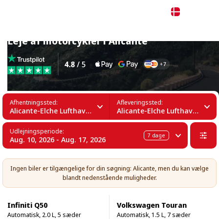
Dansk
Leje af motorcykler i Alicante
Afhentningssted:
Afleveringssted:
Alicante-Elche Lufthavn (ALC)
Alicante-Elche Lufthavn (ALC)
Udlejningsperiode:
7
dage
Aug. 10, 2026 - Aug. 17, 2026
Ingen biler er tilgængelige for din søgning: Alicante, men du kan vælge
blandt nedenstående muligheder.
Infiniti Q50
Volkswagen Touran
Automatisk, 2.0 L, 5 sæder
Automatisk, 1.5 L, 7 sæder