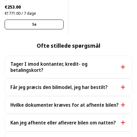
€253.00
€1771.00 / 7 dage
Se
Ofte stillede spørgsmål
Tager I imod kontanter, kredit- og
betalingskort?
Ja. Vi tager imod kontanter samt alle større kredit- og
Får jeg præcis den bilmodel, jeg har bestilt?
betalingskort.
Ja, du får præcis den bookede model. I sjældne
Hvilke dokumenter kræves for at afhente bilen?
tilfælde, hvor den ikke er tilgængelig, leverer vi en
tilsvarende eller bedre bil på samme vilkår uden ekstra
For at afhente bilen skal du bruge et gyldigt pas eller
omkostninger.
Kan jeg afhente eller aflevere bilen om natten?
ID, et kørekort og din bookingvoucher (sendt efter
betaling; en elektronisk kopi er fin).
Ja, vi har åbent døgnet rundt, også ved sene natlige