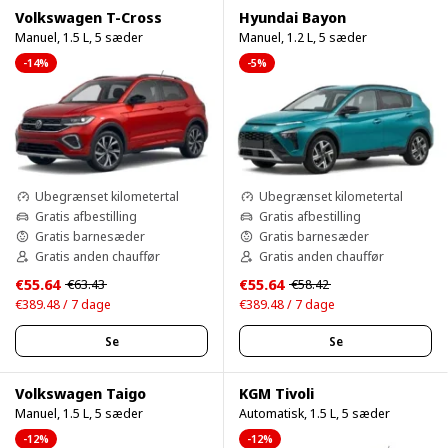
Volkswagen T-Cross
Hyundai Bayon
Manuel, 1.5 L, 5 sæder
Manuel, 1.2 L, 5 sæder
-14%
-5%
Ubegrænset kilometertal
Ubegrænset kilometertal
Gratis afbestilling
Gratis afbestilling
Gratis barnesæder
Gratis barnesæder
Gratis anden chauffør
Gratis anden chauffør
€55.64
€55.64
€63.43
€58.42
€389.48 / 7 dage
€389.48 / 7 dage
Se
Se
Volkswagen Taigo
KGM Tivoli
Manuel, 1.5 L, 5 sæder
Automatisk, 1.5 L, 5 sæder
-12%
-12%