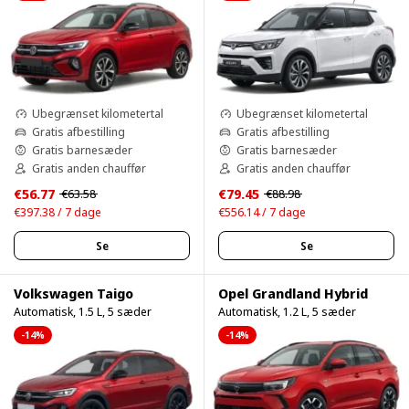
Ubegrænset kilometertal
Ubegrænset kilometertal
Gratis afbestilling
Gratis afbestilling
Gratis barnesæder
Gratis barnesæder
Gratis anden chauffør
Gratis anden chauffør
€56.77
€79.45
€63.58
€88.98
€397.38 / 7 dage
€556.14 / 7 dage
Se
Se
Volkswagen Taigo
Opel Grandland Hybrid
Automatisk, 1.5 L, 5 sæder
Automatisk, 1.2 L, 5 sæder
-14%
-14%