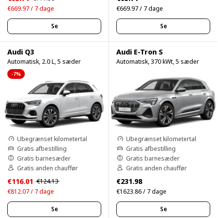
€669.97 / 7 dage
€669.97 / 7 dage
Se
Se
Audi Q3
Audi E-Tron S
Automatisk, 2.0 L, 5 sæder
Automatisk, 370 kWt, 5 sæder
-7%
Ubegrænset kilometertal
Ubegrænset kilometertal
Gratis afbestilling
Gratis afbestilling
Gratis barnesæder
Gratis barnesæder
Gratis anden chauffør
Gratis anden chauffør
€116.01
€231.98
€124.13
€812.07 / 7 dage
€1623.86 / 7 dage
Se
Se