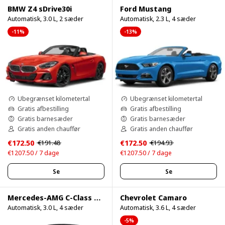
BMW Z4 sDrive30i
Ford Mustang
Automatisk, 3.0 L, 2 sæder
Automatisk, 2.3 L, 4 sæder
-11%
-13%
Ubegrænset kilometertal
Ubegrænset kilometertal
Gratis afbestilling
Gratis afbestilling
Gratis barnesæder
Gratis barnesæder
Gratis anden chauffør
Gratis anden chauffør
€172.50
€172.50
€191.48
€194.93
€1207.50 / 7 dage
€1207.50 / 7 dage
Se
Se
Mercedes-AMG C-Class Cabrio
Chevrolet Camaro
Automatisk, 3.0 L, 4 sæder
Automatisk, 3.6 L, 4 sæder
-5%