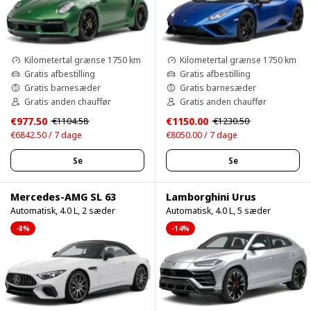
Kilometertal grænse 1750 km
Kilometertal grænse 1750 km
Gratis afbestilling
Gratis afbestilling
Gratis barnesæder
Gratis barnesæder
Gratis anden chauffør
Gratis anden chauffør
€977.50
€1150.00
€1104.58
€1230.50
€6842.50 / 7 dage
€8050.00 / 7 dage
Se
Se
Mercedes-AMG SL 63
Lamborghini Urus
Automatisk, 4.0 L, 2 sæder
Automatisk, 4.0 L, 5 sæder
-8%
-14%