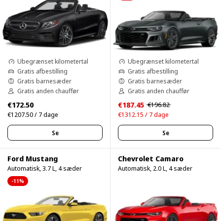
Ubegrænset kilometertal
Ubegrænset kilometertal
Gratis afbestilling
Gratis afbestilling
Gratis barnesæder
Gratis barnesæder
Gratis anden chauffør
Gratis anden chauffør
€172.50
€187.45
€196.82
€1207.50 / 7 dage
€1312.15 / 7 dage
Se
Se
Ford Mustang
Chevrolet Camaro
Automatisk, 3.7 L, 4 sæder
Automatisk, 2.0 L, 4 sæder
-11%