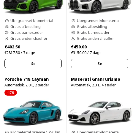
Ubegrænset kilometertal
Ubegrænset kilometertal
Gratis afbestilling
Gratis afbestilling
Gratis barnesæder
Gratis barnesæder
Gratis anden chauffør
Gratis anden chauffør
€402.50
€450.00
€2817.50 / 7 dage
€3150.00 / 7 dage
Se
Se
Porsche 718 Cayman
Maserati GranTurismo
Automatisk, 2.0 L, 2 sæder
Automatisk, 2.3 L, 4 sæder
-17%
Kilometertal grænse 1750 km
Ubegrænset kilometertal