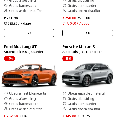
Gratis afbestilling
Gratis afbestilling
Gratis barnesæder
Gratis barnesæder
Gratis anden chauffør
Gratis anden chauffør
€231.98
€250.00
€270.00
€1623.86 / 7 dage
€1750.00 / 7 dage
Se
Se
Ford Mustang GT
Porsche Macan S
Automatisk, 5.0 L, 4 sæder
Automatisk, 3.0 L, 4 sæder
-17%
-15%
Ubegrænset kilometertal
Ubegrænset kilometertal
Gratis afbestilling
Gratis afbestilling
Gratis barnesæder
Gratis barnesæder
Gratis anden chauffør
Gratis anden chauffør
€287.50
€345.00
€336.38
€396.75