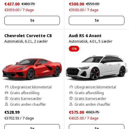
€437.00
€500.00
€480.70
€550.00
€3059.00 / 7 dage
€3500.00 / 7 dage
Se
Se
Chevrolet Corvette C8
Audi RS 6 Avant
Automatisk, 6.2 L, 2 sæder
Automatisk, 4.0 L, 5 sæder
-5%
Ubegrænset kilometertal
Ubegrænset kilometertal
Gratis afbestilling
Gratis afbestilling
Gratis barnesæder
Gratis barnesæder
Gratis anden chauffør
Gratis anden chauffør
€528.99
€575.00
€603.75
€3702.93 / 7 dage
€4025.00 / 7 dage
Se
Se