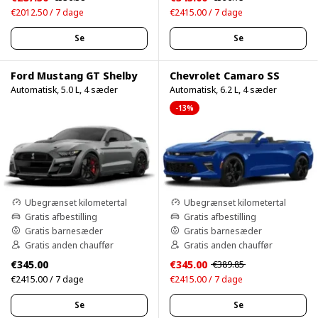
€2012.50 / 7 dage
€2415.00 / 7 dage
Se
Se
Ford Mustang GT Shelby
Chevrolet Camaro SS
Automatisk, 5.0 L, 4 sæder
Automatisk, 6.2 L, 4 sæder
-13%
Ubegrænset kilometertal
Ubegrænset kilometertal
Gratis afbestilling
Gratis afbestilling
Gratis barnesæder
Gratis barnesæder
Gratis anden chauffør
Gratis anden chauffør
€345.00
€345.00
€389.85
€2415.00 / 7 dage
€2415.00 / 7 dage
Se
Se