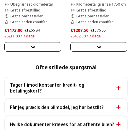
Ubegrænset kilometertal
Kilometertal grænse 1750 km
Gratis afbestilling
Gratis afbestilling
Gratis barnesæder
Gratis barnesæder
Gratis anden chauffør
Gratis anden chauffør
€1173.00
€1207.50
€1266.84
€1376.55
€8211.00 / 7 dage
€8452.50 / 7 dage
Se
Se
Ofte stillede spørgsmål
Tager I imod kontanter, kredit- og
betalingskort?
Ja. Vi tager imod kontanter samt alle større kredit- og
Får jeg præcis den bilmodel, jeg har bestilt?
betalingskort.
Ja, du får præcis den bookede model. I sjældne
Hvilke dokumenter kræves for at afhente bilen?
tilfælde, hvor den ikke er tilgængelig, leverer vi en