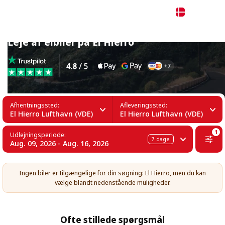
Dansk
Leje af elbiler på El Hierro
Afhentningssted:
Afleveringssted:
El Hierro Lufthavn (VDE)
El Hierro Lufthavn (VDE)
1
Udlejningsperiode:
7
dage
Aug. 09, 2026 - Aug. 16, 2026
Ingen biler er tilgængelige for din søgning: El Hierro, men du kan
vælge blandt nedenstående muligheder.
Ofte stillede spørgsmål