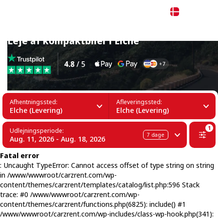
Dansk
Leje af kompaktbiler i Elche
Afhentningssted:
Afleveringssted:
Elche (Levering)
Elche (Levering)
1
Udlejningsperiode:
7
dage
Aug. 11, 2026 - Aug. 18, 2026
Fatal error
: Uncaught TypeError: Cannot access offset of type string on string
in /www/wwwroot/carzrent.com/wp-
content/themes/carzrent/templates/catalog/list.php:596 Stack
trace: #0 /www/wwwroot/carzrent.com/wp-
content/themes/carzrent/functions.php(6825): include() #1
/www/wwwroot/carzrent.com/wp-includes/class-wp-hook.php(341):