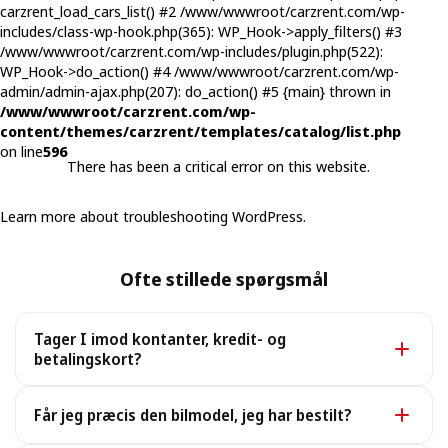
carzrent_load_cars_list() #2 /www/wwwroot/carzrent.com/wp-
includes/class-wp-hook.php(365): WP_Hook->apply_filters() #3
/www/wwwroot/carzrent.com/wp-includes/plugin.php(522):
WP_Hook->do_action() #4 /www/wwwroot/carzrent.com/wp-
admin/admin-ajax.php(207): do_action() #5 {main} thrown in
/www/wwwroot/carzrent.com/wp-
content/themes/carzrent/templates/catalog/list.php
on line
596
There has been a critical error on this website.
Learn more about troubleshooting WordPress.
Ofte stillede spørgsmål
Tager I imod kontanter, kredit- og
betalingskort?
Ja. Vi tager imod kontanter samt alle større kredit- og
Får jeg præcis den bilmodel, jeg har bestilt?
betalingskort.