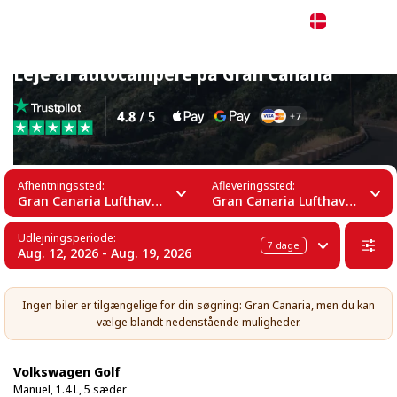
Dansk
Leje af autocampere på Gran Canaria
Afhentningssted:
Afleveringssted:
Gran Canaria Lufthavn (LPA)
Gran Canaria Lufthavn (LPA)
Udlejningsperiode:
7
dage
Aug. 12, 2026 - Aug. 19, 2026
Ingen biler er tilgængelige for din søgning: Gran Canaria, men du kan
vælge blandt nedenstående muligheder.
Volkswagen Golf
Manuel, 1.4 L, 5 sæder