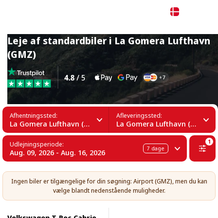
Dansk
Leje af standardbiler i La Gomera Lufthavn
(GMZ)
Afhentningssted:
Afleveringssted:
La Gomera Lufthavn (GMZ)
La Gomera Lufthavn (GMZ)
1
Udlejningsperiode:
7
dage
Aug. 09, 2026 - Aug. 16, 2026
Ingen biler er tilgængelige for din søgning: Airport (GMZ), men du kan
vælge blandt nedenstående muligheder.
Volkswagen T-Roc Cabrio