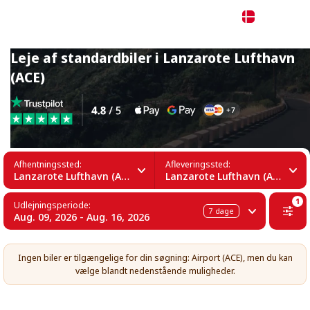
Dansk
Leje af standardbiler i Lanzarote Lufthavn
(ACE)
Afhentningssted:
Afleveringssted:
Lanzarote Lufthavn (ACE)
Lanzarote Lufthavn (ACE)
1
Udlejningsperiode:
7
dage
Aug. 09, 2026 - Aug. 16, 2026
Ingen biler er tilgængelige for din søgning: Airport (ACE), men du kan
vælge blandt nedenstående muligheder.