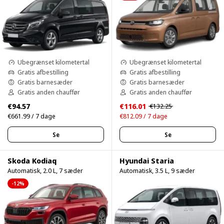
Ubegrænset kilometertal
Ubegrænset kilometertal
Gratis afbestilling
Gratis afbestilling
Gratis barnesæder
Gratis barnesæder
Gratis anden chauffør
Gratis anden chauffør
€94.57
€116.01
€132.25
€661.99 / 7 dage
€812.09 / 7 dage
Se
Se
Skoda Kodiaq
Hyundai Staria
Automatisk, 2.0 L, 7 sæder
Automatisk, 3.5 L, 9 sæder
-12%