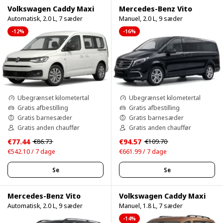
Volkswagen Caddy Maxi
Mercedes-Benz Vito
Automatisk, 2.0 L, 7 sæder
Manuel, 2.0 L, 9 sæder
-12%
-16%
Ubegrænset kilometertal
Ubegrænset kilometertal
Gratis afbestilling
Gratis afbestilling
Gratis barnesæder
Gratis barnesæder
Gratis anden chauffør
Gratis anden chauffør
€77.44
€94.57
€86.73
€109.70
€542.10 / 7 dage
€661.99 / 7 dage
Se
Se
Mercedes-Benz Vito
Volkswagen Caddy Maxi
Automatisk, 2.0 L, 9 sæder
Manuel, 1.8 L, 7 sæder
-14%