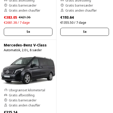
Gratis afbestilling
Gratis afbestilling
Gratis barnesæder
Gratis barnesæder
Gratis anden chauffør
Gratis anden chauffør
€383.05
€193.64
€421.36
€2681.38 / 7 dage
€1355.50 / 7 dage
Se
Se
Mercedes-Benz V-Class
Automatisk, 2.0 L, 8 sæder
Ubegrænset kilometertal
Gratis afbestilling
Gratis barnesæder
Gratis anden chauffør
€315.14