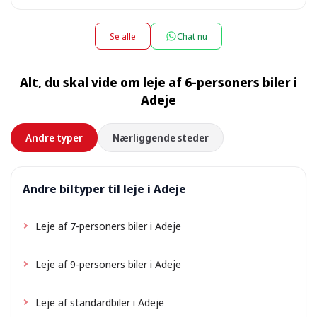
Ved afhentning eller aflevering mellem kl. 22:00 og
Ja, vi leverer bilen direkte til dit hotel, din lejlighed eller
08:00 kan der tilkomme et lille nattillæg — det præcise
villa og henter den samme sted, når lejen slutter. Vælg
Se alle
Chat nu
beløb vises under bookingen.
blot din indkvarterings adresse som afhentningssted
under bookingen; afhængigt af beliggenheden kan der
Alt, du skal vide om leje af 6-personers biler i
tilkomme et lille leveringsgebyr, som altid vises på
Adeje
forhånd.
Andre typer
Nærliggende steder
Andre biltyper til leje i Adeje
Leje af 7-personers biler i Adeje
Leje af 9-personers biler i Adeje
Leje af standardbiler i Adeje