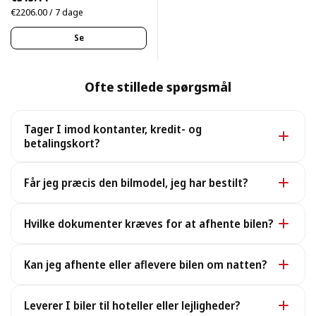
€2206.00 / 7 dage
Se
Ofte stillede spørgsmål
Tager I imod kontanter, kredit- og
betalingskort?
Ja. Vi tager imod kontanter samt alle større kredit- og
Får jeg præcis den bilmodel, jeg har bestilt?
betalingskort.
Ja, du får præcis den bookede model. I sjældne
Hvilke dokumenter kræves for at afhente bilen?
tilfælde, hvor den ikke er tilgængelig, leverer vi en
tilsvarende eller bedre bil på samme vilkår uden ekstra
For at afhente bilen skal du bruge et gyldigt pas eller
omkostninger.
Kan jeg afhente eller aflevere bilen om natten?
ID, et kørekort og din bookingvoucher (sendt efter
betaling; en elektronisk kopi er fin).
Ja, vi har åbent døgnet rundt, også ved sene natlige
Leverer I biler til hoteller eller lejligheder?
ankomster: oplys dit flynummer, så venter vi på dig.