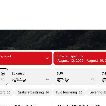
+34 (60)
ingssted:
Udlejningsperiode:
August 12, 2026 - August 19, 
Luksusbil
SUV
7-
26
47
28
kort
Gratis afbestilling
Fuld forsikring
Levering i 
26
26
26