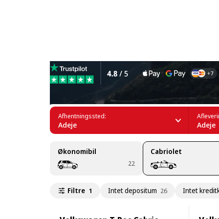
Leje af cabrioleter i Adeje
Afhentningssted:
Aflever
Adeje
Adeje
Økonomibil
Cabriolet
22
Filtre
Intet depositum
Intet kredit
1
26