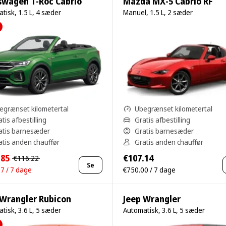
swagen T-Roc Cabrio
Mazda MX-5 Cabrio RF
tisk, 1.5 L, 4 sæder
Manuel, 1.5 L, 2 sæder
egrænset kilometertal
Ubegrænset kilometertal
tis afbestilling
Gratis afbestilling
atis barnesæder
Gratis barnesæder
atis anden chauffør
Gratis anden chauffør
.85
€107.14
€116.22
Se
7 / 7 dage
€750.00 / 7 dage
 Wrangler Rubicon
Jeep Wrangler
tisk, 3.6 L, 5 sæder
Automatisk, 3.6 L, 5 sæder