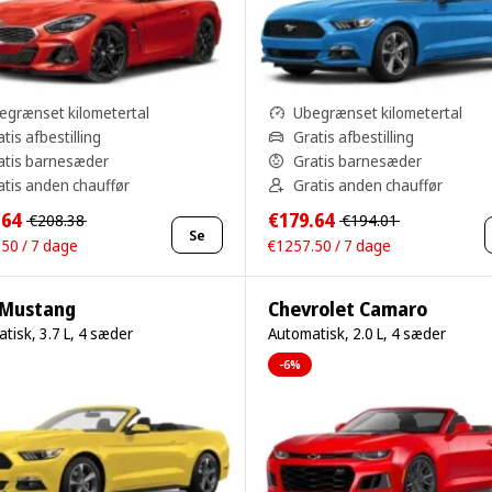
egrænset kilometertal
Ubegrænset kilometertal
tis afbestilling
Gratis afbestilling
atis barnesæder
Gratis barnesæder
atis anden chauffør
Gratis anden chauffør
.64
€179.64
€208.38
€194.01
Se
50 / 7 dage
€1257.50 / 7 dage
 Mustang
Chevrolet Camaro
tisk, 3.7 L, 4 sæder
Automatisk, 2.0 L, 4 sæder
-6%