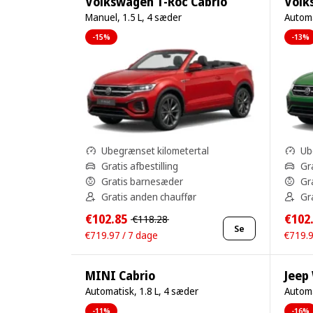
Volkswagen T-Roc Cabrio
Volk
Manuel, 1.5 L, 4 sæder
Automa
-15%
-13%
Ubegrænset kilometertal
Ub
Gratis afbestilling
Gra
Gratis barnesæder
Gr
Gratis anden chauffør
Gr
€102.85
€102
€118.28
Se
€719.97 / 7 dage
€719.9
MINI Cabrio
Jeep
Automatisk, 1.8 L, 4 sæder
Automa
-11%
-16%