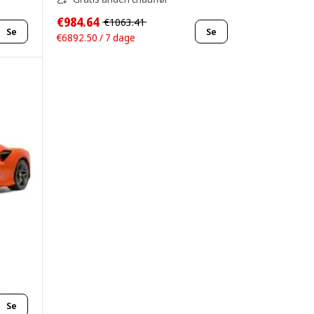
€984.64
€1063.41
Se
Se
€6892.50 / 7 dage
Se