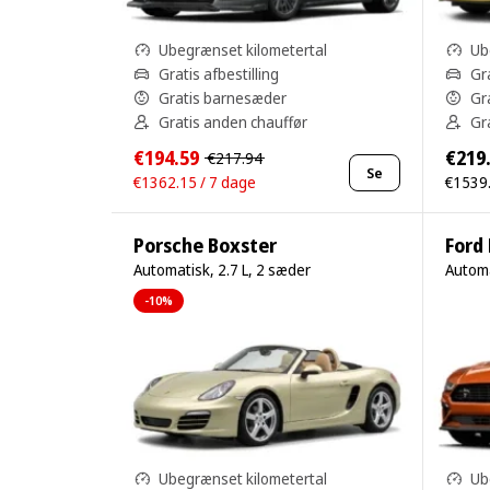
Ubegrænset kilometertal
Ub
Gratis afbestilling
Gra
Gratis barnesæder
Gr
Gratis anden chauffør
Gr
€194.59
€219
€217.94
Se
€1362.15 / 7 dage
€1539.
Porsche Boxster
Ford
Automatisk, 2.7 L, 2 sæder
Automa
-10%
Ubegrænset kilometertal
Ub