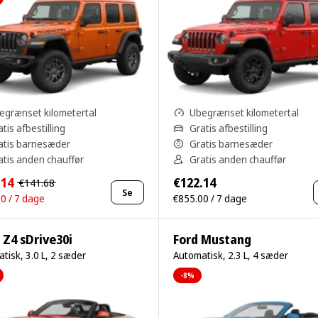
egrænset kilometertal
Ubegrænset kilometertal
tis afbestilling
Gratis afbestilling
atis barnesæder
Gratis barnesæder
atis anden chauffør
Gratis anden chauffør
.14
€122.14
€141.68
Se
0 / 7 dage
€855.00 / 7 dage
Z4 sDrive30i
Ford Mustang
tisk, 3.0 L, 2 sæder
Automatisk, 2.3 L, 4 sæder
-8%