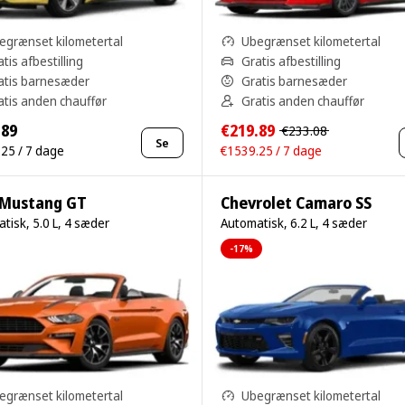
egrænset kilometertal
Ubegrænset kilometertal
tis afbestilling
Gratis afbestilling
atis barnesæder
Gratis barnesæder
atis anden chauffør
Gratis anden chauffør
.89
€219.89
€233.08
Se
25 / 7 dage
€1539.25 / 7 dage
 Mustang GT
Chevrolet Camaro SS
tisk, 5.0 L, 4 sæder
Automatisk, 6.2 L, 4 sæder
-17%
egrænset kilometertal
Ubegrænset kilometertal