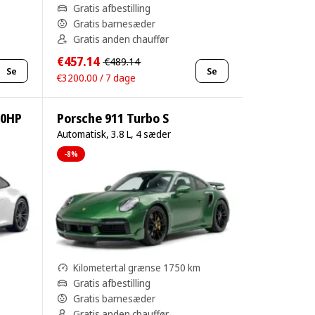
Gratis afbestilling
Gratis barnesæder
Gratis anden chauffør
€457.14
€489.14
Se
Se
€3200.00 / 7 dage
50HP
Porsche 911 Turbo S
Automatisk, 3.8 L, 4 sæder
-8%
Kilometertal grænse 1750 km
Gratis afbestilling
Gratis barnesæder
Gratis anden chauffør