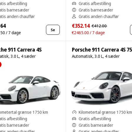
tis afbestilling
Gratis afbestilling
atis barnesæder
Gratis barnesæder
atis anden chauffør
Gratis anden chauffør
.64
€352.14
€412.00
Se
50 / 7 dage
€2465.00 / 7 dage
che 911 Carrera 4S
Porsche 911 Carrera 4S 7
tisk, 3.0 L, 4 sæder
Automatisk, 3.0 L, 4 sæder
lometertal grænse 1750 km
Kilometertal grænse 1750 km
tis afbestilling
Gratis afbestilling
atis barnesæder
Gratis barnesæder
atis anden chauffør
Gratis anden chauffør