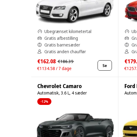
Ubegrænset kilometertal
Ub
Gratis afbestilling
Gra
Gratis barnesæder
Gr
Gratis anden chauffør
Gr
€162.08
€179
€186.39
Se
€1134.58 / 7 dage
€1257.
Chevrolet Camaro
Ford
Automatisk, 3.6 L, 4 sæder
Automa
-12%