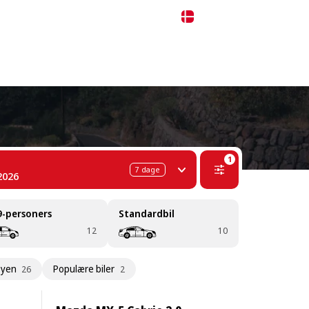
 311-68-57
WhatsApp
Telegram
Dansk
1
7
dage
2026
9-personers
Standardbil
12
10
byen
Populære biler
26
2