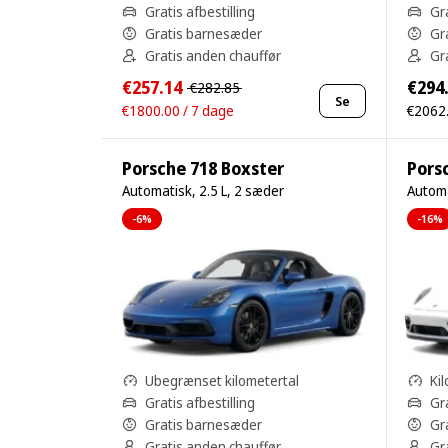
Gratis afbestilling
Gra
Gratis barnesæder
Gr
Gratis anden chauffør
Gr
€257.14
€294
€282.85
Se
€1800.00 / 7 dage
€2062.
Porsche 718 Boxster
Pors
Automatisk, 2.5 L, 2 sæder
Automa
-6%
-16%
Ubegrænset kilometertal
Ki
Gratis afbestilling
Gra
Gratis barnesæder
Gr
Gratis anden chauffør
Gr