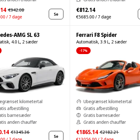
.14
€812.14
€942.08
Se
00 / 7 dage
€5685.00 / 7 dage
edes-AMG SL 63
Ferrari F8 Spider
tisk, 4.0 L, 2 sæder
Automatisk, 3.9 L, 2 sæder
-17%
egrænset kilometertal
Ubegrænset kilometertal
tis afbestilling
Gratis afbestilling
atis barnesæder
Gratis barnesæder
atis anden chauffør
Gratis anden chauffør
0.14
€1865.14
€1345.36
€2182.21
Se
00 / 7 dage
€13056.00 / 7 dage