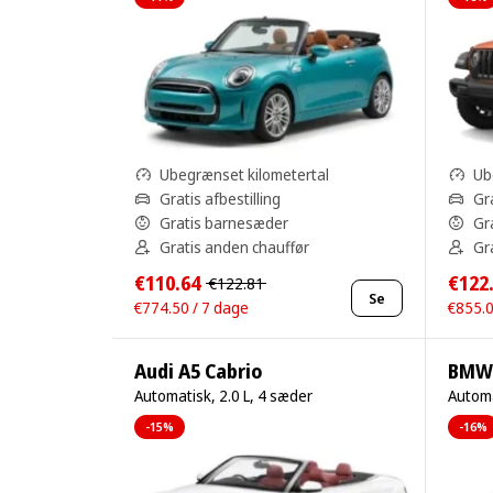
Ubegrænset kilometertal
Ub
Gratis afbestilling
Gra
Gratis barnesæder
Gr
Gratis anden chauffør
Gr
€110.64
€122
€122.81
Se
€774.50 / 7 dage
€855.0
Audi A5 Cabrio
BMW 
Automatisk, 2.0 L, 4 sæder
Automa
-15%
-16%