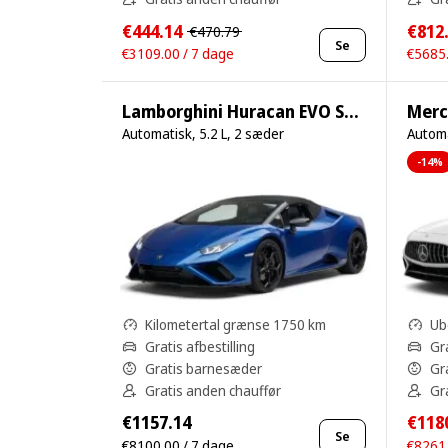
€444.14
€812
€470.79
Se
€3109.00 / 7 dage
€5685.
Lamborghini Huracan EVO Spyder
Merc
Automatisk, 5.2 L, 2 sæder
Automa
-14%
Kilometertal grænse 1750 km
Ub
Gratis afbestilling
Gra
Gratis barnesæder
Gr
Gratis anden chauffør
Gr
€1157.14
€118
Se
€8100.00 / 7 dage
€8261.