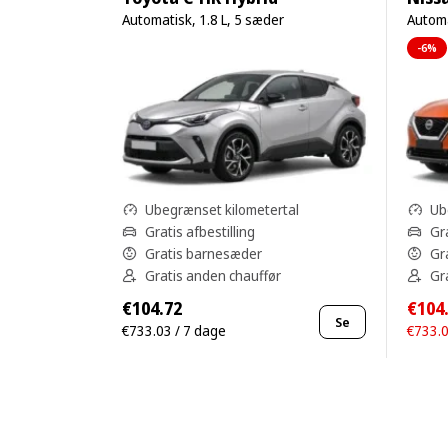
Automatisk, 1.8 L, 5 sæder
Automa
-6%
Ubegrænset kilometertal
Ub
Gratis afbestilling
Gra
Gratis barnesæder
Gr
Gratis anden chauffør
Gr
€104.72
€104
Se
€733.03 / 7 dage
€733.0