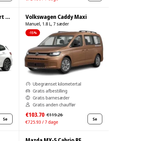
BMW 1-Series 120d M Sport Pro
Volkswagen Caddy Maxi
Manuel, 1.8 L, 7 sæder
-15%
Ubegrænset kilometertal
Gratis afbestilling
Gratis barnesæder
Gratis anden chauffør
€103.70
€119.26
Se
Se
€725.93 / 7 dage
Mazda MX-5 Cabrio RF