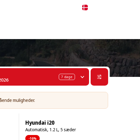
 311-68-57
WhatsApp
Telegram
Dansk
7
dage
2026
tående muligheder.
Hyundai i20
Automatisk, 1.2 L, 5 sæder
-16%