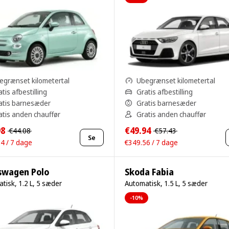
egrænset kilometertal
Ubegrænset kilometertal
tis afbestilling
Gratis afbestilling
atis barnesæder
Gratis barnesæder
atis anden chauffør
Gratis anden chauffør
98
€49.94
€44.08
€57.43
Se
4 / 7 dage
€349.56 / 7 dage
swagen Polo
Skoda Fabia
tisk, 1.2 L, 5 sæder
Automatisk, 1.5 L, 5 sæder
-10%