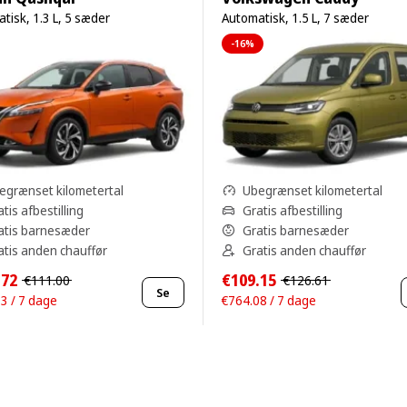
tisk, 1.3 L, 5 sæder
Automatisk, 1.5 L, 7 sæder
-16%
egrænset kilometertal
Ubegrænset kilometertal
tis afbestilling
Gratis afbestilling
atis barnesæder
Gratis barnesæder
atis anden chauffør
Gratis anden chauffør
.72
€109.15
€111.00
€126.61
Se
3 / 7 dage
€764.08 / 7 dage