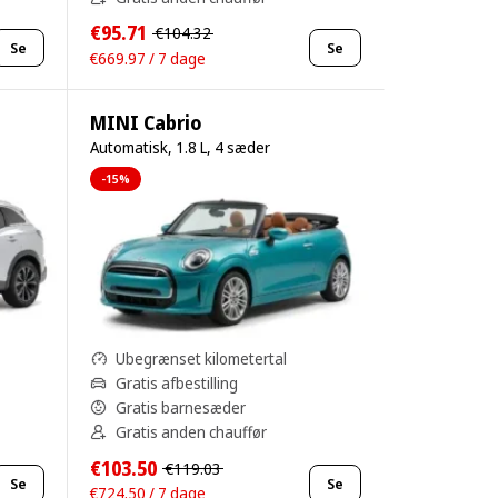
€95.71
€104.32
Se
Se
€669.97 / 7 dage
MINI Cabrio
Automatisk, 1.8 L, 4 sæder
-15%
Ubegrænset kilometertal
Gratis afbestilling
Gratis barnesæder
Gratis anden chauffør
€103.50
€119.03
Se
Se
€724.50 / 7 dage