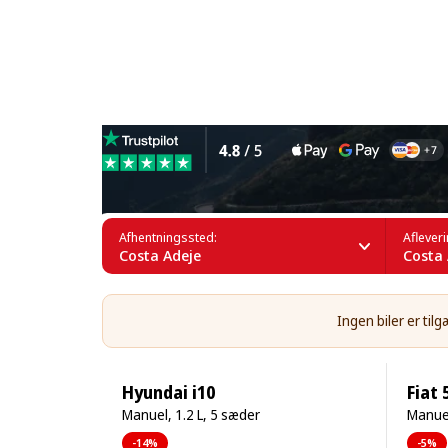
Leje af 10-personers biler i
Afhentningssted:
Aflever
Costa Adeje
Costa 
Ingen biler er ti
Hyundai i10
Fiat 
Manuel, 1.2 L, 5 sæder
Manuel
-14%
-5%