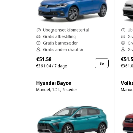
Ubegrænset kilometertal
Ub
Gratis afbestilling
Gra
Gratis barnesæder
Gr
Gratis anden chauffør
Gr
€51.58
€51.
Se
€361.04 / 7 dage
€361.0
Hyundai Bayon
Volk
Manuel, 1.2 L, 5 sæder
Manuel