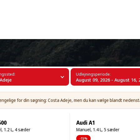
+34 (60)
 Costa Adeje
ingssted:
Udlejningsperiode:
Adeje
August 09, 2026 - August 16, 
lgængelige for din søgning: Costa Adeje, men du kan vælge blandt nedens
500
Audi A1
, 1.2 L, 4 sæder
Manuel, 1.4 L, 5 sæder
-15%