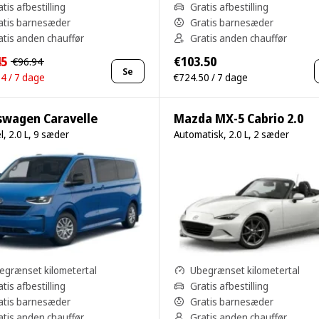
tis afbestilling
Gratis afbestilling
atis barnesæder
Gratis barnesæder
atis anden chauffør
Gratis anden chauffør
45
€103.50
€96.94
Se
4 / 7 dage
€724.50 / 7 dage
swagen Caravelle
Mazda MX-5 Cabrio 2.0
, 2.0 L, 9 sæder
Automatisk, 2.0 L, 2 sæder
egrænset kilometertal
Ubegrænset kilometertal
tis afbestilling
Gratis afbestilling
atis barnesæder
Gratis barnesæder
atis anden chauffør
Gratis anden chauffør