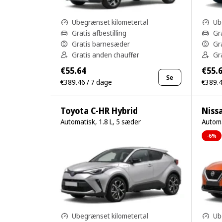
Ubegrænset kilometertal
Ub
Gratis afbestilling
Gra
Gratis barnesæder
Gr
Gratis anden chauffør
Gr
€55.64
€55.
Se
€389.46 / 7 dage
€389.4
Toyota C-HR Hybrid
Niss
Automatisk, 1.8 L, 5 sæder
Automa
-6%
Ubegrænset kilometertal
Ub