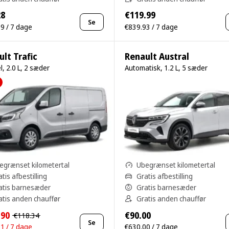
28
€119.99
Se
9 / 7 dage
€839.93 / 7 dage
lt Trafic
Renault Austral
, 2.0 L, 2 sæder
Automatisk, 1.2 L, 5 sæder
egrænset kilometertal
Ubegrænset kilometertal
tis afbestilling
Gratis afbestilling
atis barnesæder
Gratis barnesæder
atis anden chauffør
Gratis anden chauffør
.90
€90.00
€118.34
Se
1 / 7 dage
€630.00 / 7 dage