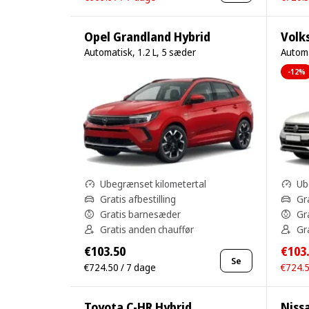
Opel Grandland Hybrid
Volk
Automatisk, 1.2 L, 5 sæder
Automa
-12%
Ubegrænset kilometertal
Ub
Gratis afbestilling
Gra
Gratis barnesæder
Gr
Gratis anden chauffør
Gr
€103.50
€103
Se
€724.50 / 7 dage
€724.5
Toyota C-HR Hybrid
Niss