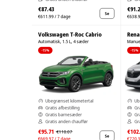
€87.43
€91.
Se
€611.99 / 7 dage
€638.9
Volkswagen T-Roc Cabrio
Renau
Automatisk, 1.5 L, 4 sæder
Manuel
-15%
-15%
Ubegrænset kilometertal
Ub
Gratis afbestilling
Gra
Gratis barnesæder
Gr
Gratis anden chauffør
Gr
€95.71
€102
€110.07
Se
€669.97 / 7 dage
€720.3