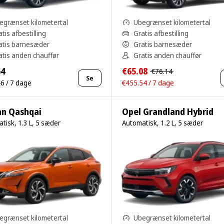
egrænset kilometertal
Ubegrænset kilometertal
tis afbestilling
Gratis afbestilling
atis barnesæder
Gratis barnesæder
atis anden chauffør
Gratis anden chauffør
64
€65.08
€76.14
Se
6 / 7 dage
€455.54 / 7 dage
an Qashqai
Opel Grandland Hybrid
tisk, 1.3 L, 5 sæder
Automatisk, 1.2 L, 5 sæder
egrænset kilometertal
Ubegrænset kilometertal