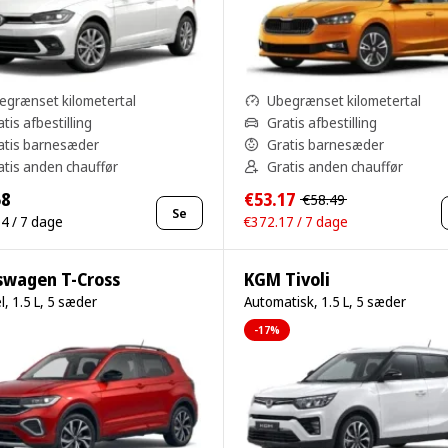
egrænset kilometertal
Ubegrænset kilometertal
tis afbestilling
Gratis afbestilling
atis barnesæder
Gratis barnesæder
atis anden chauffør
Gratis anden chauffør
58
€53.17
€58.49
Se
4 / 7 dage
€372.17 / 7 dage
swagen T-Cross
KGM Tivoli
, 1.5 L, 5 sæder
Automatisk, 1.5 L, 5 sæder
-17%