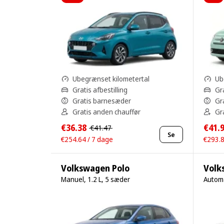
Ubegrænset kilometertal
Ub
Gratis afbestilling
Gra
Gratis barnesæder
Gr
Gratis anden chauffør
Gr
€36.38
€41.
€41.47
Se
€254.64 / 7 dage
€293.8
Volkswagen Polo
Volk
Manuel, 1.2 L, 5 sæder
Automa