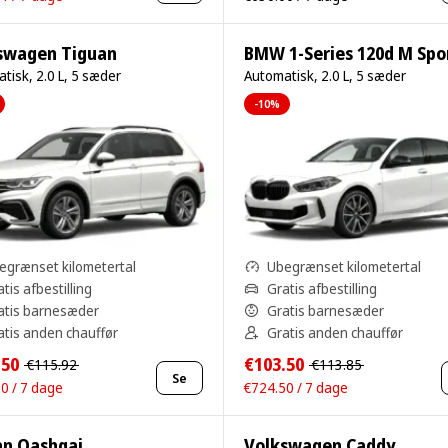
swagen Tiguan
tisk, 2.0 L, 5 sæder
Automatisk, 2.0 L, 5 sæder
-10%
egrænset kilometertal
Ubegrænset kilometertal
tis afbestilling
Gratis afbestilling
atis barnesæder
Gratis barnesæder
atis anden chauffør
Gratis anden chauffør
.50
€103.50
€115.92
€113.85
Se
0 / 7 dage
€724.50 / 7 dage
an Qashqai
Volkswagen Caddy