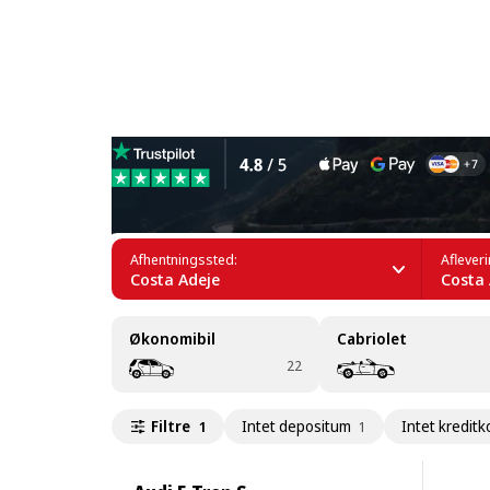
Leje af elbiler i Costa Adeje
Afhentningssted:
Aflever
Costa Adeje
Costa 
Økonomibil
Cabriolet
22
Filtre
Intet depositum
Intet kreditk
1
1