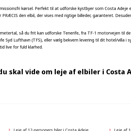
emissionsfri kørsel. Perfekt til at udforske kystbyer som Costa Adeje 
år PRÆCIS den elbil, der vises med rigtige billeder, garanteret. Desud
metertal, så du frit kan udforske Tenerife, fra TF-1 motorvejen til de 
e Syd Lufthavn (TFS), eller vælg bekvem levering til dit hotel/villa i s
 live for fuld klarhed.
 du skal vide om leje af elbiler i Costa 
Leje af 12-personers biler i Costa Adeje
Leje af 