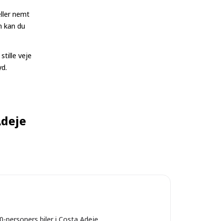
eller nemt
en kan du
stille veje
yd.
Adeje
10-personers biler i Costa Adeje