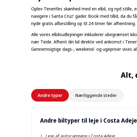
Oplev Tenerifes skønhed med en elbil, og nyd stille, 
navigere i Santa Cruz' gader. Book med tillid, da du f
nyde gratis afbestilling op til 24 timer før afhentning.
Alle vores elbilsudlejninger inkluderer ubegrænset kilo
nær Teide. Afhent din bil direkte ved ankomst i Tenerif
Gennemsigtige dags-, weekend- og ugepriser vises altid
Alt,
Andre typer
Nærliggende steder
Andre biltyper til leje i Costa Adeje
Leje af autocampere i Costa Adeje