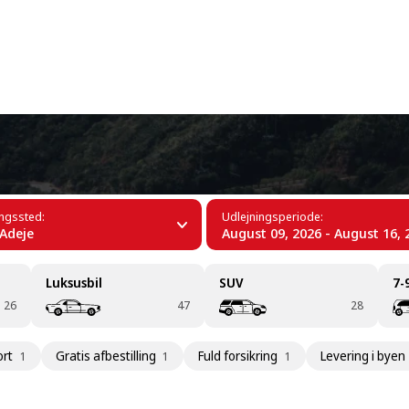
+34 (60)
ingssted:
Udlejningsperiode:
Adeje
August 09, 2026 - August 16, 
Luksusbil
SUV
7-
26
47
28
ort
Gratis afbestilling
Fuld forsikring
Levering i byen
1
1
1