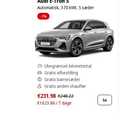
Audi E-Tron S
Automatisk, 370 kWt, 5 sæder
-7%
Ubegrænset kilometertal
Gratis afbestilling
Gratis barnesæder
Gratis anden chauffør
€231.98
€248.22
Se
€1623.86 / 7 dage