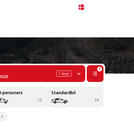
 311-68-57
WhatsApp
Telegram
Dansk
1
7
dage
2026
9-personers
Standardbil
12
10
1