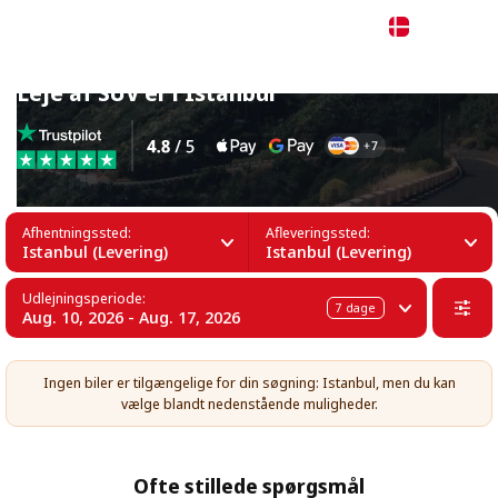
Dansk
Leje af SUV'er i Istanbul
Afhentningssted:
Afleveringssted:
Istanbul (Levering)
Istanbul (Levering)
Udlejningsperiode:
7
dage
Aug. 10, 2026 - Aug. 17, 2026
Ingen biler er tilgængelige for din søgning: Istanbul, men du kan
vælge blandt nedenstående muligheder.
Ofte stillede spørgsmål