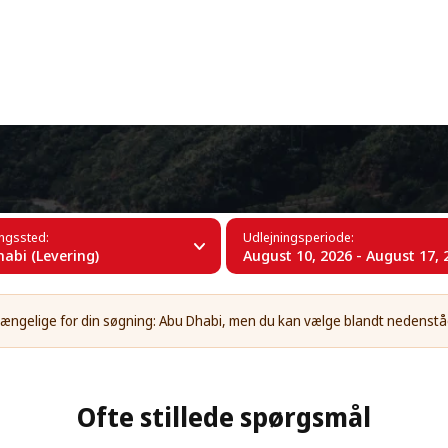
+34 (60)
i
ingssted:
Udlejningsperiode:
abi (Levering)
August 10, 2026 - August 17, 
ilgængelige for din søgning: Abu Dhabi, men du kan vælge blandt nedenst
Ofte stillede spørgsmål