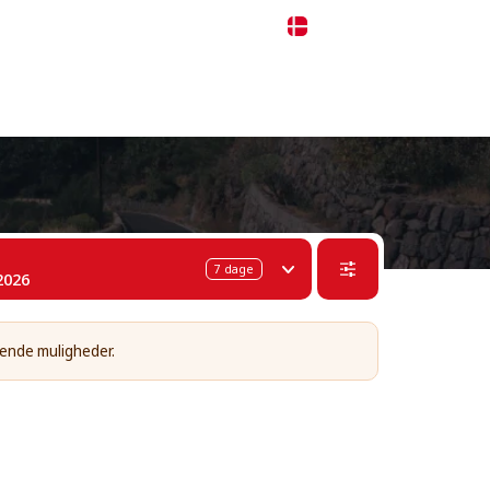
 311-68-57
WhatsApp
Telegram
Dansk
7
dage
2026
ående muligheder.