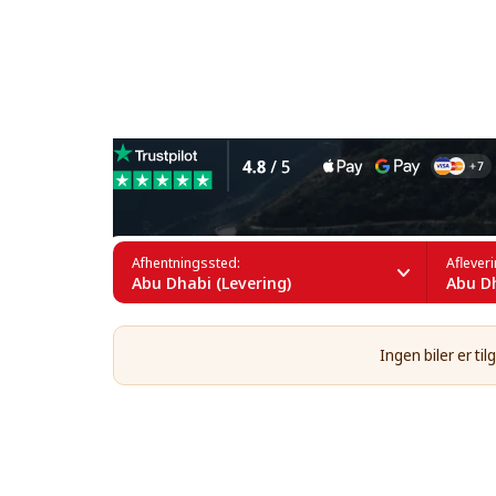
Leje af 4x4-biler i Abu Dhab
Afhentningssted:
Aflever
Abu Dhabi (Levering)
Abu Dh
Ingen biler er t