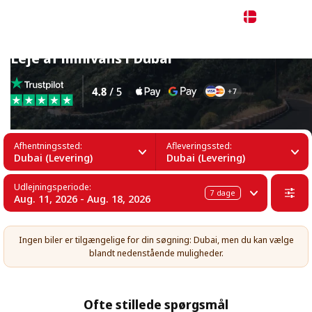
Dansk
Leje af minivans i Dubai
Afhentningssted:
Afleveringssted:
Dubai (Levering)
Dubai (Levering)
Udlejningsperiode:
7
dage
Aug. 11, 2026 - Aug. 18, 2026
Ingen biler er tilgængelige for din søgning: Dubai, men du kan vælge
blandt nedenstående muligheder.
Ofte stillede spørgsmål