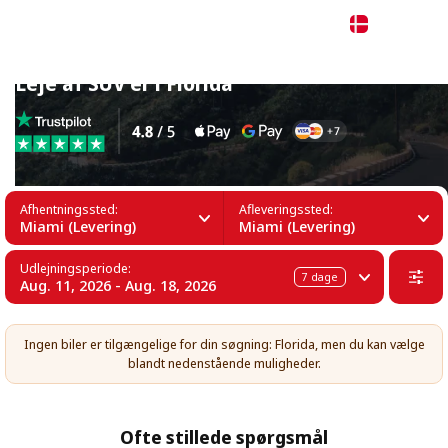
Dansk
Leje af SUV'er i Florida
Afhentningssted:
Afleveringssted:
Miami (Levering)
Miami (Levering)
Udlejningsperiode:
7
dage
Aug. 11, 2026 - Aug. 18, 2026
Ingen biler er tilgængelige for din søgning: Florida, men du kan vælge
blandt nedenstående muligheder.
Ofte stillede spørgsmål