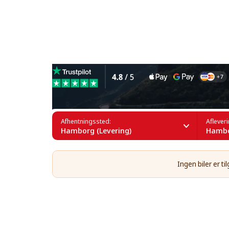
Leje af 15-personers biler i
Afhentningssted:
Aflever
Hamborg (Levering)
Hambo
Ingen biler er 