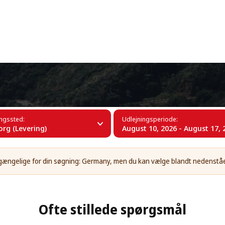
+34 (60)
 Tyskland
ingssted:
Udlejningsperiode:
rg (Levering)
August 10, 2026 - August 17, 
tilgængelige for din søgning: Germany, men du kan vælge blandt nedenstå
Ofte stillede spørgsmål