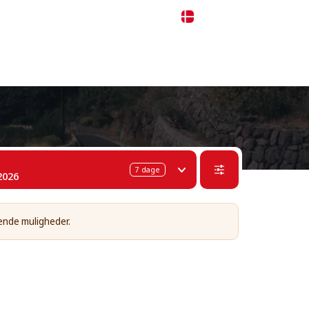
 311-68-57
WhatsApp
Telegram
Dansk
7
dage
2026
ende muligheder.