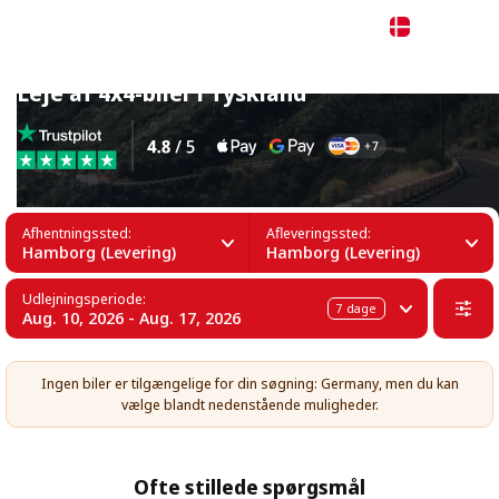
Dansk
Leje af 4x4-biler i Tyskland
Afhentningssted:
Afleveringssted:
Hamborg (Levering)
Hamborg (Levering)
Udlejningsperiode:
7
dage
Aug. 10, 2026 - Aug. 17, 2026
Ingen biler er tilgængelige for din søgning: Germany, men du kan
vælge blandt nedenstående muligheder.
Ofte stillede spørgsmål