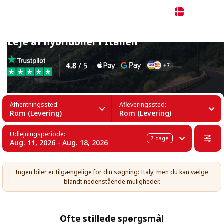
Dansk
Leje af hybridbiler i Italien
Afhentningssted:
Afleveringssted:
Rom (Levering)
Rom (Levering)
Udlejningsperiode:
7
dage
Aug. 11, 2026 - Aug. 18, 2026
Ingen biler er tilgængelige for din søgning: Italy, men du kan vælge
blandt nedenstående muligheder.
Ofte stillede spørgsmål