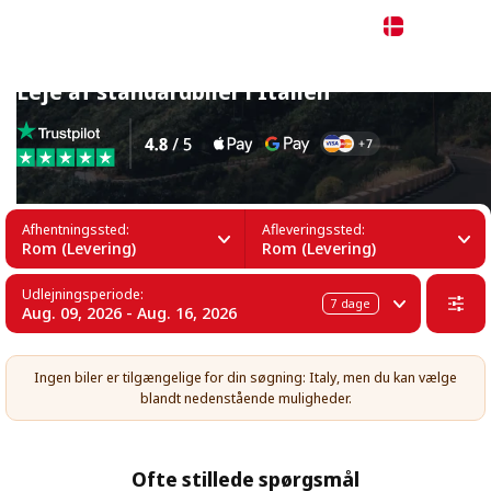
Dansk
Leje af standardbiler i Italien
Afhentningssted:
Afleveringssted:
Rom (Levering)
Rom (Levering)
Udlejningsperiode:
7
dage
Aug. 09, 2026 - Aug. 16, 2026
Ingen biler er tilgængelige for din søgning: Italy, men du kan vælge
blandt nedenstående muligheder.
Ofte stillede spørgsmål