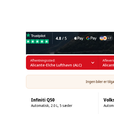
Leje af motorcykler i Alica
Afhentningssted:
Aflever
Alicante-Elche Lufthavn (ALC)
Alican
Ingen biler er ti
Infiniti Q50
Volk
Automatisk, 2.0 L, 5 sæder
Automa