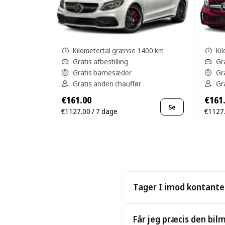
Kilometertal grænse 1400 km
Ki
Gratis afbestilling
Gra
Gratis barnesæder
Gr
Gratis anden chauffør
Gr
€161.00
€161
Se
€1127.00 / 7 dage
€1127.
Tager I imod kontanter
Ja. Vi tager imod kontanter
Får jeg præcis den bilm