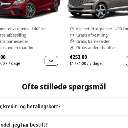
lometertal grænse 1400 km
Kilometertal grænse 1400 km
tis afbestilling
Gratis afbestilling
atis barnesæder
Gratis barnesæder
atis anden chauffør
Gratis anden chauffør
.00
€253.00
Se
00 / 7 dage
€1771.00 / 7 dage
Ofte stillede spørgsmål
, kredit- og betalingskort?
 samt alle større kredit- og betalingskort.
odel, jeg har bestilt?