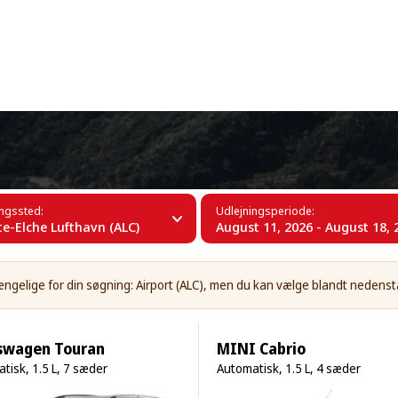
+34 (60)
nte-Elche Lufthavn (ALC)
ingssted:
Udlejningsperiode:
te-Elche Lufthavn (ALC)
August 11, 2026 - August 18, 
lgængelige for din søgning: Airport (ALC), men du kan vælge blandt nedens
swagen Touran
MINI Cabrio
tisk, 1.5 L, 7 sæder
Automatisk, 1.5 L, 4 sæder