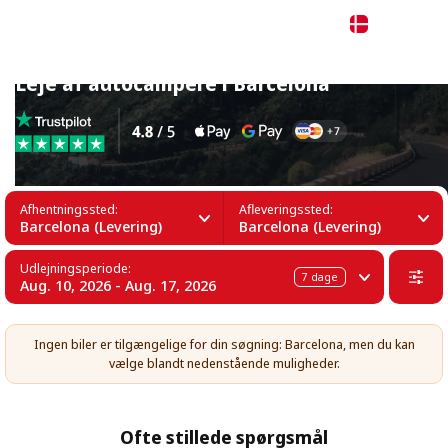
Dansk
Leje af autocampere i Barcelona
Afhentningssted:
Afleveringssted:
Barcelona (Levering)
Barcelona (Levering)
Udlejningsperiode:
7
dage
Aug. 10, 2026 - Aug. 17, 2026
Ingen biler er tilgængelige for din søgning: Barcelona, men du kan
vælge blandt nedenstående muligheder.
Ofte stillede spørgsmål