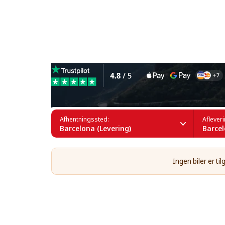
Leje af minivans i Barcelon
Afhentningssted:
Aflever
Barcelona (Levering)
Barcel
Ingen biler er t