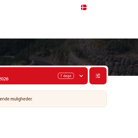
 311-68-57
WhatsApp
Telegram
Dansk
7
dage
2026
ående muligheder.