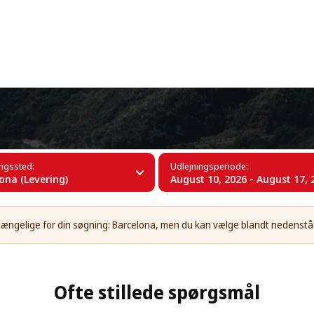
+34 (60)
a
ingssted:
Udlejningsperiode:
ona (Levering)
August 10, 2026 - August 17, 
ilgængelige for din søgning: Barcelona, men du kan vælge blandt nedenst
Ofte stillede spørgsmål