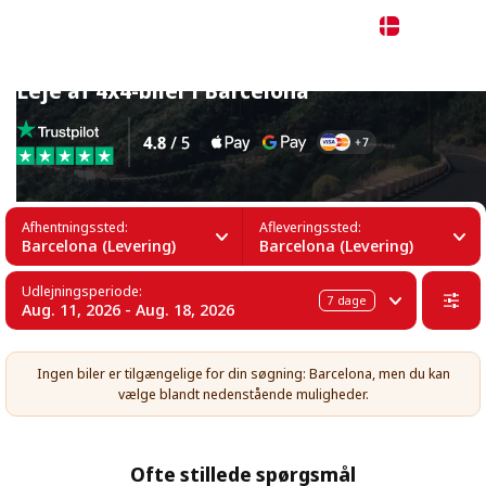
Dansk
Leje af 4x4-biler i Barcelona
Afhentningssted:
Afleveringssted:
Barcelona (Levering)
Barcelona (Levering)
Udlejningsperiode:
7
dage
Aug. 11, 2026 - Aug. 18, 2026
Ingen biler er tilgængelige for din søgning: Barcelona, men du kan
vælge blandt nedenstående muligheder.
Ofte stillede spørgsmål