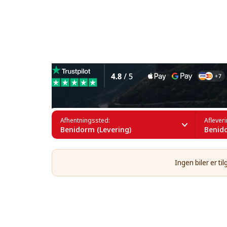
Leje af cabrioleter i Benid
Afhentningssted:
Aflever
Benidorm (Levering)
Benido
Ingen biler er t