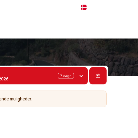
 311-68-57
WhatsApp
Telegram
Dansk
7
dage
2026
ående muligheder.