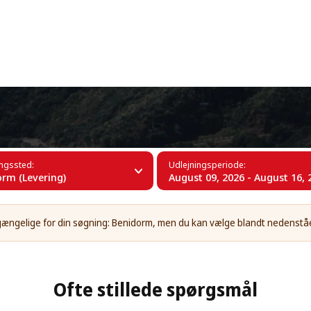
+34 (60)
orm
ingssted:
Udlejningsperiode:
rm (Levering)
August 09, 2026 - August 16, 
ilgængelige for din søgning: Benidorm, men du kan vælge blandt nedenst
Ofte stillede spørgsmål