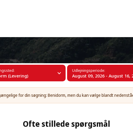
+34 (60)
orm
ingssted:
Udlejningsperiode:
rm (Levering)
August 09, 2026 - August 16, 
ilgængelige for din søgning: Benidorm, men du kan vælge blandt nedenst
Ofte stillede spørgsmål