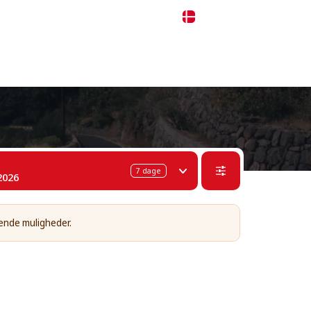
 311-68-57
WhatsApp
Telegram
Dansk
7
dage
2026
ående muligheder.