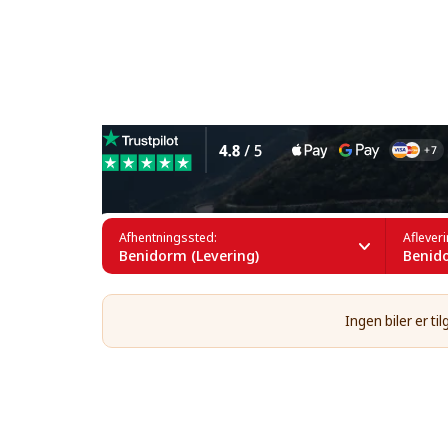
Leje af luksusbiler i Benid
Afhentningssted:
Aflever
Benidorm (Levering)
Benido
Ingen biler er t