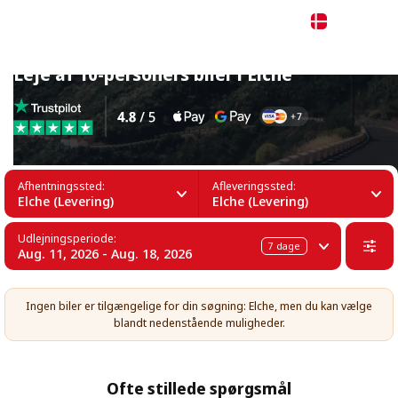
Dansk
Leje af 10-personers biler i Elche
Afhentningssted:
Afleveringssted:
Elche (Levering)
Elche (Levering)
Udlejningsperiode:
7
dage
Aug. 11, 2026 - Aug. 18, 2026
Ingen biler er tilgængelige for din søgning: Elche, men du kan vælge
blandt nedenstående muligheder.
Ofte stillede spørgsmål