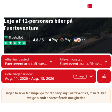
Dansk
Leje af 12-personers biler på
Fuerteventura
Afhentningssted:
Afleveringssted:
Fuerteventura Lufthavn (FUE)
Fuerteventura Lufthavn (FUE)
Udlejningsperiode:
7
dage
Aug. 11, 2026 - Aug. 18, 2026
Ingen biler er tilgængelige for din søgning: Fuerteventura, men du kan
vælge blandt nedenstående muligheder.