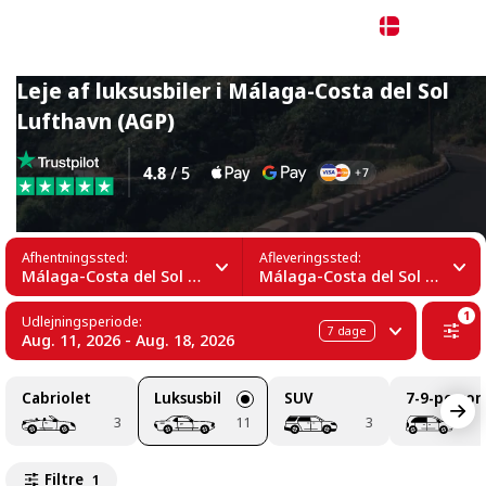
Dansk
Leje af luksusbiler i Málaga-Costa del Sol
Lufthavn (AGP)
Afhentningssted:
Afleveringssted:
Málaga-Costa del Sol Lufthavn (AGP)
Málaga-Costa del Sol Lufthavn (AGP)
1
Udlejningsperiode:
7
dage
Aug. 11, 2026 - Aug. 18, 2026
Cabriolet
Luksusbil
SUV
7-9-person
3
11
3
Filtre
1