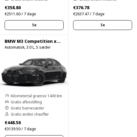
€358.80
€376.78
€2511.60 / 7 dage
€2637.47 / 7 dage
Se
Se
BMW M3 Competition xDrive
Automatisk, 3.0 L, 5 sæder
Kilometertal grænse 1400 km
Gratis afbestilling
Gratis barnesæder
Gratis anden chauffør
€448.50
€3139.50 / 7 dage