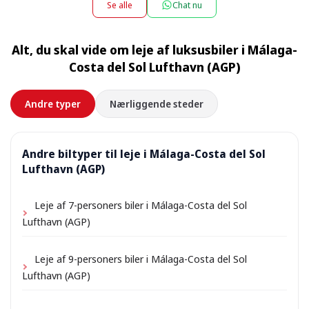
villa og henter den samme sted, når lejen slutter. Vælg
Se alle
Chat nu
beløb vises under bookingen.
blot din indkvarterings adresse som afhentningssted
under bookingen; afhængigt af beliggenheden kan der
Alt, du skal vide om leje af luksusbiler i Málaga-
tilkomme et lille leveringsgebyr, som altid vises på
Costa del Sol Lufthavn (AGP)
forhånd.
Andre typer
Nærliggende steder
Andre biltyper til leje i Málaga-Costa del Sol
Lufthavn (AGP)
Leje af 7-personers biler i Málaga-Costa del Sol
Lufthavn (AGP)
Leje af 9-personers biler i Málaga-Costa del Sol
Lufthavn (AGP)