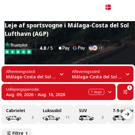
Dansk
Leje af sportsvogne i Málaga-Costa del Sol
Lufthavn (AGP)
Afhentningssted:
Afleveringssted:
Málaga-Costa del Sol Lufthavn (AGP)
Málaga-Costa del Sol Lufthavn (AGP)
1
Udlejningsperiode:
7
dage
Aug. 09, 2026 - Aug. 16, 2026
Cabriolet
Luksusbil
SUV
7-9-person
3
11
3
Filtre
1