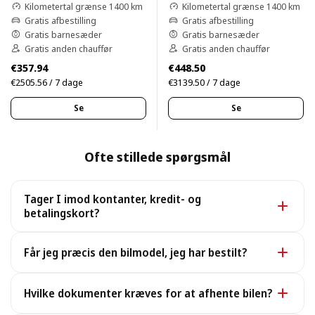
Kilometertal grænse 1400 km
Kilometertal grænse 1400 km
Gratis afbestilling
Gratis afbestilling
Gratis barnesæder
Gratis barnesæder
Gratis anden chauffør
Gratis anden chauffør
€357.94
€448.50
€2505.56 / 7 dage
€3139.50 / 7 dage
Se
Se
Ofte stillede spørgsmål
Tager I imod kontanter, kredit- og
betalingskort?
Ja. Vi tager imod kontanter samt alle større kredit- og
Får jeg præcis den bilmodel, jeg har bestilt?
betalingskort.
Ja, du får præcis den bookede model. I sjældne
Hvilke dokumenter kræves for at afhente bilen?
tilfælde, hvor den ikke er tilgængelig, leverer vi en