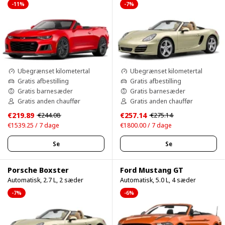
-11%
-7%
Ubegrænset kilometertal
Ubegrænset kilometertal
Gratis afbestilling
Gratis afbestilling
Gratis barnesæder
Gratis barnesæder
Gratis anden chauffør
Gratis anden chauffør
€219.89
€257.14
€244.08
€275.14
€1539.25 / 7 dage
€1800.00 / 7 dage
Se
Se
Porsche Boxster
Ford Mustang GT
Automatisk, 2.7 L, 2 sæder
Automatisk, 5.0 L, 4 sæder
-7%
-6%