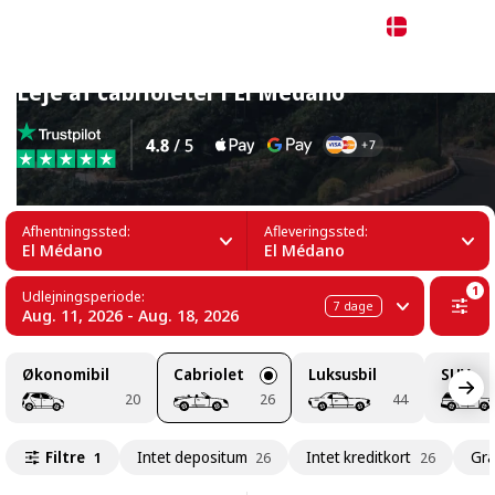
Dansk
Leje af cabrioleter i El Médano
Afhentningssted:
Afleveringssted:
El Médano
El Médano
1
Udlejningsperiode:
7
dage
Aug. 11, 2026 - Aug. 18, 2026
Økonomibil
Cabriolet
Luksusbil
SUV
20
26
44
Filtre
Intet depositum
Intet kreditkort
Gra
1
26
26