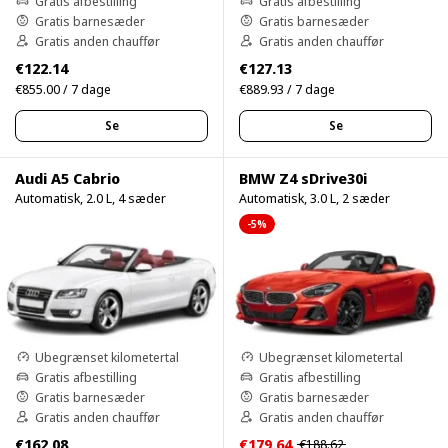
Gratis afbestilling
Gratis afbestilling
Gratis barnesæder
Gratis barnesæder
Gratis anden chauffør
Gratis anden chauffør
€122.14
€127.13
€855.00 / 7 dage
€889.93 / 7 dage
Se
Se
Audi A5 Cabrio
BMW Z4 sDrive30i
Automatisk, 2.0 L, 4 sæder
Automatisk, 3.0 L, 2 sæder
-5%
Ubegrænset kilometertal
Ubegrænset kilometertal
Gratis afbestilling
Gratis afbestilling
Gratis barnesæder
Gratis barnesæder
Gratis anden chauffør
Gratis anden chauffør
€162.08
€179.64
€188.62