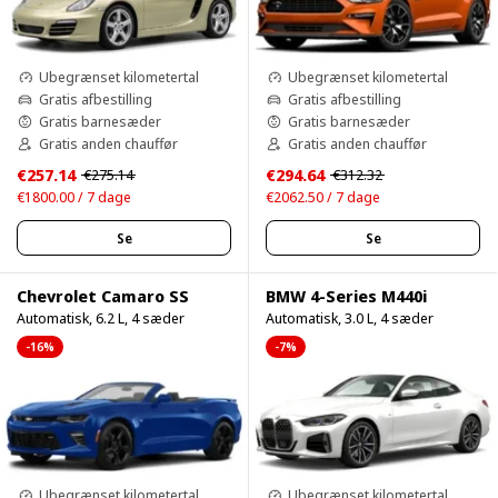
Ubegrænset kilometertal
Ubegrænset kilometertal
Gratis afbestilling
Gratis afbestilling
Gratis barnesæder
Gratis barnesæder
Gratis anden chauffør
Gratis anden chauffør
€257.14
€294.64
€275.14
€312.32
€1800.00 / 7 dage
€2062.50 / 7 dage
Se
Se
Chevrolet Camaro SS
BMW 4-Series M440i
Automatisk, 6.2 L, 4 sæder
Automatisk, 3.0 L, 4 sæder
-16%
-7%
Ubegrænset kilometertal
Ubegrænset kilometertal