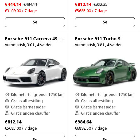
€444.14
€812.14
€484.11
€893.35
€3109.00 / 7 dage
€5685.00 / 7 dage
Se
Se
Porsche 911 Carrera 4S 750HP
Porsche 911 Turbo S
Automatisk, 3.0 L, 4 sæder
Automatisk, 3.8 L, 4 sæder
Kilometertal grænse 1750 km
Kilometertal grænse 1750 km
Gratis afbestilling
Gratis afbestilling
Gratis barnesæder
Gratis barnesæder
Gratis anden chauffør
Gratis anden chauffør
€812.14
€984.64
€5685.00 / 7 dage
€6892.50 / 7 dage
Se
Se