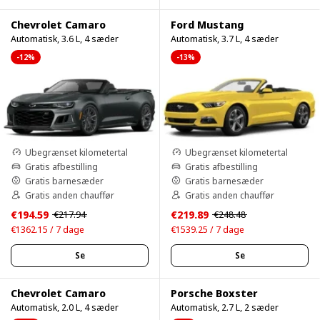
Chevrolet Camaro
Ford Mustang
Automatisk, 3.6 L, 4 sæder
Automatisk, 3.7 L, 4 sæder
-12%
-13%
Ubegrænset kilometertal
Ubegrænset kilometertal
Gratis afbestilling
Gratis afbestilling
Gratis barnesæder
Gratis barnesæder
Gratis anden chauffør
Gratis anden chauffør
€194.59
€219.89
€217.94
€248.48
€1362.15 / 7 dage
€1539.25 / 7 dage
Se
Se
Chevrolet Camaro
Porsche Boxster
Automatisk, 2.0 L, 4 sæder
Automatisk, 2.7 L, 2 sæder