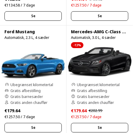
€1134.58 / 7 dage
€1257.50 / 7 dage
Se
Se
Ford Mustang
Mercedes-AMG C-Class Cabrio
Automatisk, 2.3 L, 4 sæder
Automatisk, 3.0 L, 4 sæder
-13%
Ubegrænset kilometertal
Ubegrænset kilometertal
Gratis afbestilling
Gratis afbestilling
Gratis barnesæder
Gratis barnesæder
Gratis anden chauffør
Gratis anden chauffør
€179.64
€179.64
€202.99
€1257.50 / 7 dage
€1257.50 / 7 dage
Se
Se