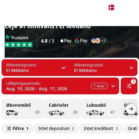
Dansk
Leje af minivans i El Médano
Afhentningssted:
Afleveringssted:
El Médano
El Médano
1
Udlejningsperiode:
7
dage
Aug. 10, 2026 - Aug. 17, 2026
Økonomibil
Cabriolet
Luksusbil
SUV
20
26
47
Filtre
Intet depositum
Intet kreditkort
Gratis
1
3
3