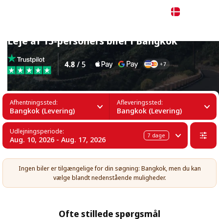
Dansk
Leje af 15-personers biler i Bangkok
Afhentningssted:
Afleveringssted:
Bangkok (Levering)
Bangkok (Levering)
Udlejningsperiode:
7
dage
Aug. 10, 2026 - Aug. 17, 2026
Ingen biler er tilgængelige for din søgning: Bangkok, men du kan
vælge blandt nedenstående muligheder.
Ofte stillede spørgsmål