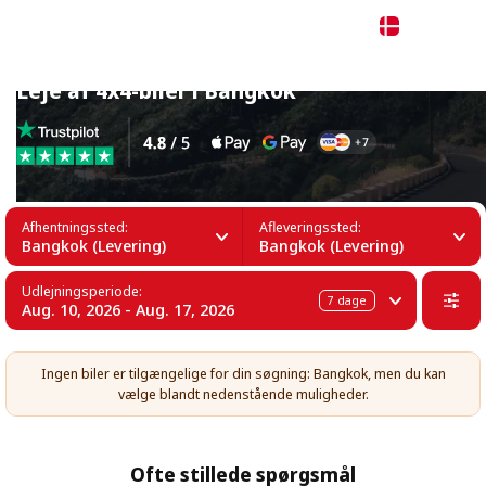
Dansk
Leje af 4x4-biler i Bangkok
Afhentningssted:
Afleveringssted:
Bangkok (Levering)
Bangkok (Levering)
Udlejningsperiode:
7
dage
Aug. 10, 2026 - Aug. 17, 2026
Ingen biler er tilgængelige for din søgning: Bangkok, men du kan
vælge blandt nedenstående muligheder.
Ofte stillede spørgsmål