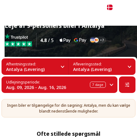
Dansk
Leje af 9-personers biler i Antalya
Afhentningssted:
Afleveringssted:
Antalya (Levering)
Antalya (Levering)
Udlejningsperiode:
7
dage
Aug. 09, 2026 - Aug. 16, 2026
Ingen biler er tilgængelige for din søgning: Antalya, men du kan vælge
blandt nedenstående muligheder.
Ofte stillede spørgsmål