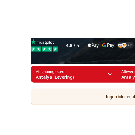
Leje af sportsvogne i Antal
Afhentningssted:
Aflever
Antalya (Levering)
Antaly
Ingen biler er 