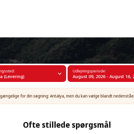
+34 (60)
ya
ingssted:
Udlejningsperiode:
a (Levering)
August 09, 2026 - August 16, 
tilgængelige for din søgning: Antalya, men du kan vælge blandt nedenstå
Ofte stillede spørgsmål