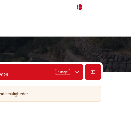
 311-68-57
WhatsApp
Telegram
Dansk
7
dage
2026
ende muligheder.