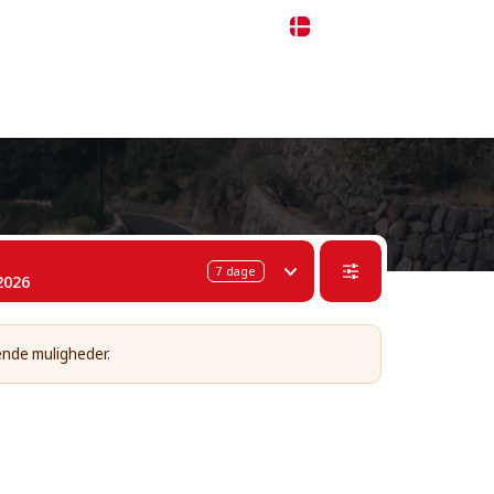
 311-68-57
WhatsApp
Telegram
Dansk
7
dage
2026
ende muligheder.