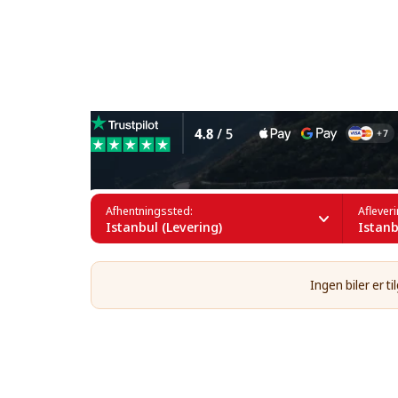
Leje af sportsvogne i Istan
Afhentningssted:
Aflever
Istanbul (Levering)
Istanb
Ingen biler er 