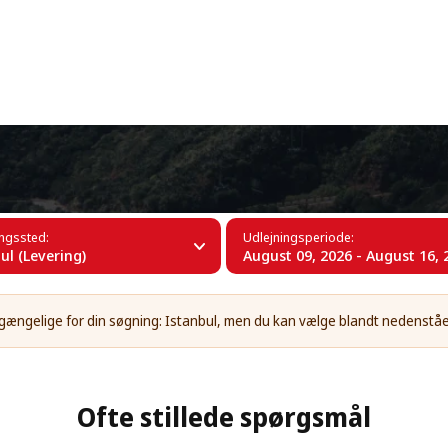
+34 (60)
bul
ingssted:
Udlejningsperiode:
ul (Levering)
August 09, 2026 - August 16, 
tilgængelige for din søgning: Istanbul, men du kan vælge blandt nedenstå
Ofte stillede spørgsmål