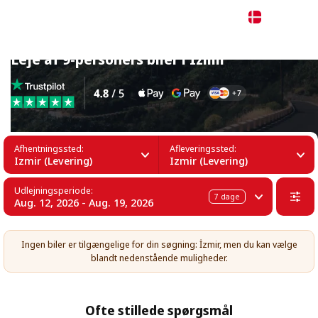
Dansk
Leje af 9-personers biler i Izmir
Afhentningssted:
Afleveringssted:
Izmir (Levering)
Izmir (Levering)
Udlejningsperiode:
7
dage
Aug. 12, 2026 - Aug. 19, 2026
Ingen biler er tilgængelige for din søgning: İzmir, men du kan vælge
blandt nedenstående muligheder.
Ofte stillede spørgsmål