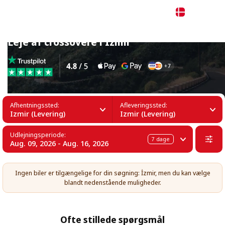
Dansk
Leje af crossovere i Izmir
Afhentningssted:
Afleveringssted:
Izmir (Levering)
Izmir (Levering)
Udlejningsperiode:
7
dage
Aug. 09, 2026 - Aug. 16, 2026
Ingen biler er tilgængelige for din søgning: İzmir, men du kan vælge
blandt nedenstående muligheder.
Ofte stillede spørgsmål