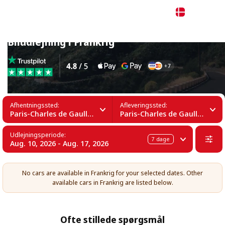
Dansk
Biludlejning i Frankrig
Afhentningssted:
Afleveringssted:
Paris-Charles de Gaulle Lufthavn (CDG)
Paris-Charles de Gaulle Lufthavn (CDG)
Udlejningsperiode:
7
dage
Aug. 10, 2026 - Aug. 17, 2026
No cars are available in Frankrig for your selected dates. Other
available cars in Frankrig are listed below.
Ofte stillede spørgsmål