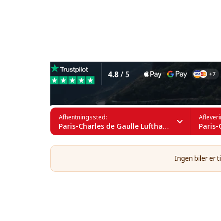
Leje af autocampere i Fran
Afhentningssted:
Aflever
Paris-Charles de Gaulle Lufthavn (CDG)
Paris-Ch
Ingen biler er