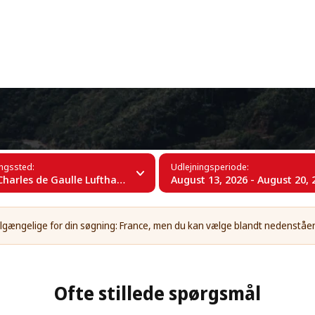
+34 (60)
krig
ingssted:
Udlejningsperiode:
arles de Gaulle Lufthavn (CDG)
August 13, 2026 - August 20, 
 tilgængelige for din søgning: France, men du kan vælge blandt nedenståe
Ofte stillede spørgsmål