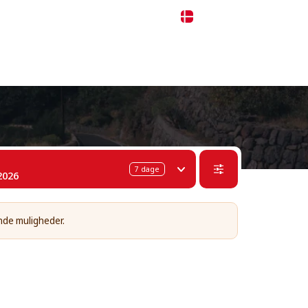
 311-68-57
WhatsApp
Telegram
Dansk
7
dage
2026
nde muligheder.