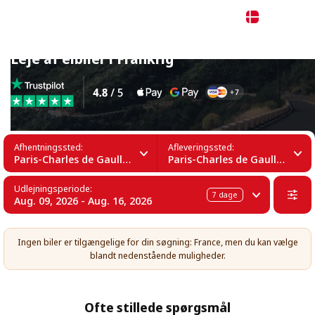
Dansk
Leje af elbiler i Frankrig
Afhentningssted:
Afleveringssted:
Paris-Charles de Gaulle Lufthavn (CDG)
Paris-Charles de Gaulle Lufthavn (CDG)
Udlejningsperiode:
7
dage
Aug. 09, 2026 - Aug. 16, 2026
Ingen biler er tilgængelige for din søgning: France, men du kan vælge
blandt nedenstående muligheder.
Ofte stillede spørgsmål