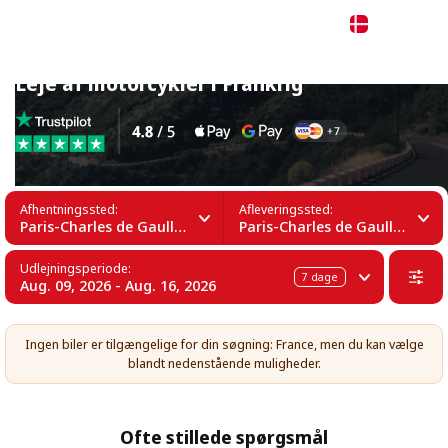
Dansk
Leje af motorcykler i Frankrig
Afhentningssted:
Afleveringssted:
Paris-Charles de Gaulle Lufthavn (CDG)
Paris-Charles de Gaulle Lufthavn (CDG)
Udlejningsperiode:
7
dage
Aug. 09, 2026 - Aug. 16, 2026
Ingen biler er tilgængelige for din søgning: France, men du kan vælge
blandt nedenstående muligheder.
Ofte stillede spørgsmål