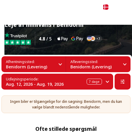
Dansk
Leje af minivans i Benidorm
Afhentningssted:
Afleveringssted:
Benidorm (Levering)
Benidorm (Levering)
Udlejningsperiode:
7
dage
Aug. 12, 2026 - Aug. 19, 2026
Ingen biler er tilgængelige for din søgning: Benidorm, men du kan
vælge blandt nedenstående muligheder.
Ofte stillede spørgsmål