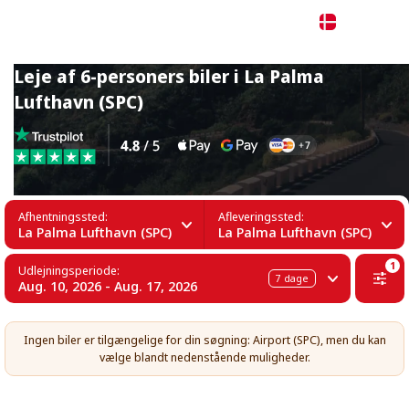
Dansk
Leje af 6-personers biler i La Palma
Lufthavn (SPC)
Afhentningssted:
Afleveringssted:
La Palma Lufthavn (SPC)
La Palma Lufthavn (SPC)
1
Udlejningsperiode:
7
dage
Aug. 10, 2026 - Aug. 17, 2026
Ingen biler er tilgængelige for din søgning: Airport (SPC), men du kan
vælge blandt nedenstående muligheder.