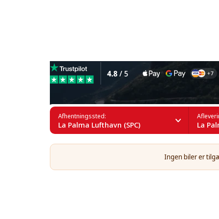
Leje af kompaktbiler i La P
Afhentningssted:
Aflever
La Palma Lufthavn (SPC)
La Pal
Ingen biler er til