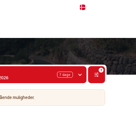
 311-68-57
WhatsApp
Telegram
Dansk
1
7
dage
2026
stående muligheder.