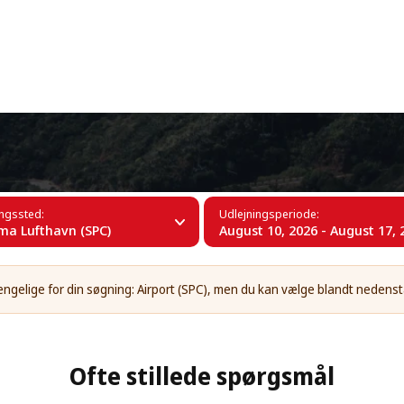
+34 (60)
alma Lufthavn (SPC)
ingssted:
Udlejningsperiode:
ma Lufthavn (SPC)
August 10, 2026 - August 17, 
gængelige for din søgning: Airport (SPC), men du kan vælge blandt neden
Ofte stillede spørgsmål