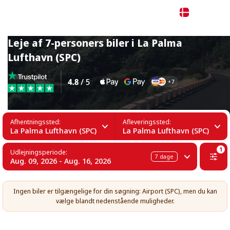
Dansk
Leje af 7-personers biler i La Palma
Lufthavn (SPC)
Afhentningssted:
Afleveringssted:
La Palma Lufthavn (SPC)
La Palma Lufthavn (SPC)
1
Udlejningsperiode:
7
dage
Aug. 09, 2026 - Aug. 16, 2026
Ingen biler er tilgængelige for din søgning: Airport (SPC), men du kan
vælge blandt nedenstående muligheder.